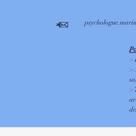
psychologue.mari
Po
> 
> 
sa
> 
ar
de